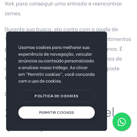
York para conseguir uma entrada e reencontrar
James.
Durante sua busca, ela conta com a ajuda de
Teddy, um amigo que começa a nutrir sentimentos
Usamos cookies para melhorar sua
por ela, complicando ainda mais seus planos. É
experiência de navegação, veicular
uma comédia romântica que explora temas de
anúncios ou conteúdo personalizado
e analisar nosso tráfego. Ao clicar
destino, amor e as surpresas que o Natal pode
em "Permitir cookies", você concorda
trazer.
com o uso de cookies.
Disponível em: Netflix
POLÍTICA DE COOKIES
21. O Diário de Noel
PERMITIR COOKIES
(2022)