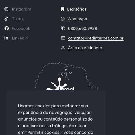
Instagram
Escritórios
Tiktok
WhatsApp
Facebook
0800.600.9988
Linkedin
contato@iredinternet.com.br
Área do Assinante
Usamos cookies para melhorar sua
experiência de navegação, veicular
anúncios ou conteúdo personalizado
Conectividade 100% fibra óptica.
e analisar nosso tráfego. Ao clicar
em "Permitir cookies", você concorda
Mais de 25 cidades no Paraná