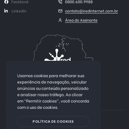
Facebook
0800.600.9988
Linkedin
contato@iredinternet.com.br
Área do Assinante
Usamos cookies para melhorar sua
experiência de navegação, veicular
anúncios ou conteúdo personalizado
Conectividade 100% fibra óptica.
e analisar nosso tráfego. Ao clicar
em "Permitir cookies", você concorda
Mais de 25 cidades no Paraná
com o uso de cookies.
Política de Privacidade
POLÍTICA DE COOKIES