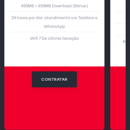
450MB + 450MB Download (Bônus)
24 horas por dia: atendimento via Telefone e
WhatsApp
Wifi 7 De Ultima Geração
Rot
CONTRATAR