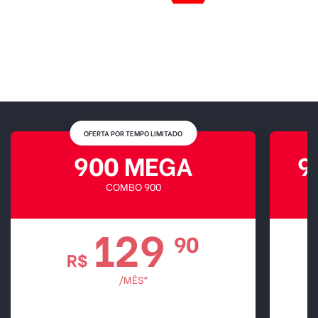
OFERTA POR TEMPO LIMITADO
900 MEGA
9
COMBO 900
129
90
R$
/MÊS*