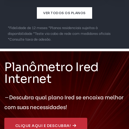
VER TODOS OS PLANOS
*Fidelidade de 12 meses *Planos residenciais sujeitos à
disponibilidade *Teste via cabo de rede com medidores oficiais
*Consulte taxa de adesão.
Planômetro Ired
Internet
Descubra qual plano Ired se encaixa melhor
com suas necessidades!
CLIQUE AQUI E DESCUBRA!