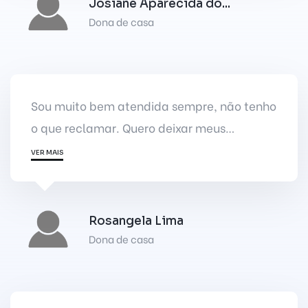
Josiane Aparecida do...
Dona de casa
Sou muito bem atendida sempre, não tenho
o que reclamar. Quero deixar meus
parabéns pelo ótimo atendimento da
VER MAIS
recepcionista, sempre sou muito bem
atendida por ela👏
Rosangela Lima
Dona de casa