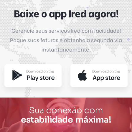
Baixe o app Ired agora!
Gerencie seus serviços Ired com facilidade!
Pague suas faturas e obtenha a segunda via
instantaneamente.
e
d
v
e
l
Sua conexão com
a
o
c
d
i