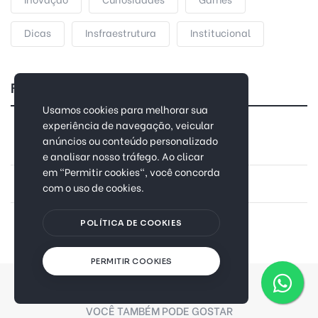
Dicas
Insfraestrutura
Institucional
Fique conectado
Usamos cookies para melhorar sua
experiência de navegação, veicular
anúncios ou conteúdo personalizado
Facebook
Tiktok
e analisar nosso tráfego. Ao clicar
em "Permitir cookies", você concorda
Instagram
Linkedin
com o uso de cookies.
POLÍTICA DE COOKIES
PERMITIR COOKIES
VOCÊ TAMBÉM PODE GOSTAR